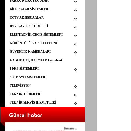
BARKOD OKUYUCULAR
BİLGİSAYAR SİSTEMLERİ
CCTV AKSESUARLAR
DVR KAYIT SİSTEMLERİ
ELEKTRONİK GEÇİŞ SİSTEMLERİ
GÖRÜNTÜLÜ KAPI TELEFONU
GÜVENLİK KAMERALARI
KABLOSUZ ÇÖZÜMLER ( wireless)
PDKS SİSTEMLERİ
SES KAYIT SİSTEMLERİ
TELEVİZYON
TEKNİK TERİMLER
TEKNİK SERVİS HİZMETLERİ
ELEMAN ARANIYOR
25.03.2015
YAPISAL KABLOLAMA İÇİN ELEMAN
ARANIYOR
Devamı...