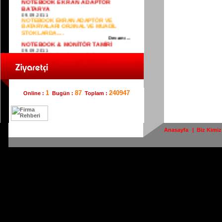
NOTEBOOK EKRAN ADAPTÖR
BATARYA
09.09.2011
NOTEBOOK EKRAN ADAPTÖR VE
BATARYALARI ORJINAL VE MUADİL
STOKLARDA.....
Devamı...
NOTEBOOK & MONİTÖR TAMİRİ
09.09.2011
GARANTİSİ BİTMİŞ MONİTÖR VE
NOTEBOOK TAMİRİ YAPILIR....
Devamı...
BARİYER
09.09.2011
GENİUS 45 & 90 DERECE AÇILIR
(OTOPARK) BARİYER ....
1
87
240947
Online :
Bugün :
Toplam :
Devamı...
İSTANBUL BİLGİSAYAR & GÜVENLİK
SİSTEMLERİ
09.09.2011
BİLGİSAYAR & GÜVENLİKTE FARKI
YAŞAYIN.... 0224 220 05 58(PBX)
Anasayfa
|
Biz Kimiz
Devamı...