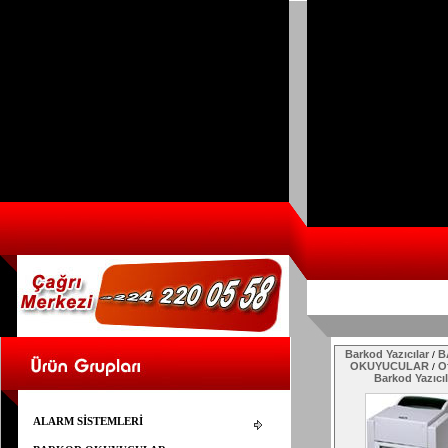
Barkod Yazıcılar
B
/
OKUYUCULAR
Of
/
Barkod Yazıcıl
ALARM SİSTEMLERİ