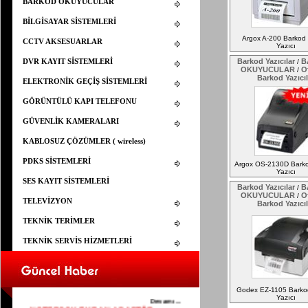
BARKOD OKUYUCULAR
BİLGİSAYAR SİSTEMLERİ
Argox A-200 Barkod /
CCTV AKSESUARLAR
Yazıcı
DVR KAYIT SİSTEMLERİ
Barkod Yazıcılar
B
/
OKUYUCULAR
Of
/
Barkod Yazıcıl
ELEKTRONİK GEÇİŞ SİSTEMLERİ
GÖRÜNTÜLÜ KAPI TELEFONU
GÜVENLİK KAMERALARI
KABLOSUZ ÇÖZÜMLER ( wireless)
PDKS SİSTEMLERİ
Argox OS-2130D Barkod
Yazıcı
SES KAYIT SİSTEMLERİ
Barkod Yazıcılar
B
/
OKUYUCULAR
Of
/
TELEVİZYON
Barkod Yazıcıl
TEKNİK TERİMLER
TEKNİK SERVİS HİZMETLERİ
ELEMAN ARANIYOR
25.03.2015
YAPISAL KABLOLAMA İÇİN ELEMAN
Godex EZ-1105 Barkod
ARANIYOR
Yazıcı
Devamı...
NOTEBOOK EKRAN ADAPTÖR