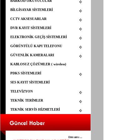
BARKOD OKUYUCULAR
BİLGİSAYAR SİSTEMLERİ
CCTV AKSESUARLAR
DVR KAYIT SİSTEMLERİ
ELEKTRONİK GEÇİŞ SİSTEMLERİ
GÖRÜNTÜLÜ KAPI TELEFONU
GÜVENLİK KAMERALARI
KABLOSUZ ÇÖZÜMLER ( wireless)
PDKS SİSTEMLERİ
SES KAYIT SİSTEMLERİ
TELEVİZYON
TEKNİK TERİMLER
TEKNİK SERVİS HİZMETLERİ
ELEMAN ARANIYOR
25.03.2015
YAPISAL KABLOLAMA İÇİN ELEMAN
ARANIYOR
Devamı...
NOTEBOOK EKRAN ADAPTÖR