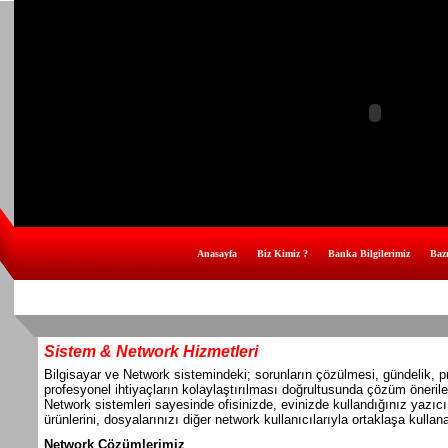
Anasayfa
Biz Kimiz ?
Banka Bilgilerimiz
Bazı
Sistem & Network Hizmetleri
Bilgisayar ve Network sistemindeki; sorunların çözülmesi, gündelik, p
profesyonel ihtiyaçların kolaylaştırılması doğrultusunda çözüm öneril
Network sistemleri sayesinde ofisinizde, evinizde kullandığınız yazıcı,
ürünlerini, dosyalarınızı diğer network kullanıcılarıyla ortaklaşa kullanab
Network Çözümlerimiz