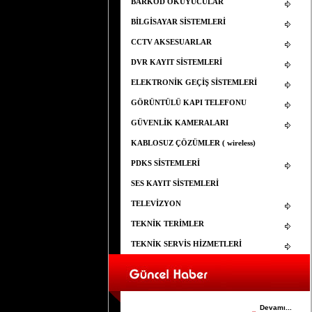
BARKOD OKUYUCULAR
BİLGİSAYAR SİSTEMLERİ
CCTV AKSESUARLAR
DVR KAYIT SİSTEMLERİ
ELEKTRONİK GEÇİŞ SİSTEMLERİ
GÖRÜNTÜLÜ KAPI TELEFONU
GÜVENLİK KAMERALARI
KABLOSUZ ÇÖZÜMLER ( wireless)
PDKS SİSTEMLERİ
SES KAYIT SİSTEMLERİ
TELEVİZYON
TEKNİK TERİMLER
TEKNİK SERVİS HİZMETLERİ
ELEMAN ARANIYOR
25.03.2015
YAPISAL KABLOLAMA İÇİN ELEMAN
ARANIYOR
Devamı...