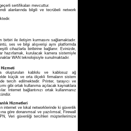
çerli sertifikaları mevcuttur.
ndi alanlarında bilgili ve tecrübeli network
ktedir.
 birbiri ile iletişim kurmasını sağlamaktadır.
üntü, ses ve bilgi alışverişi aynı platformda
şitli cihazlarla biribirine bağlanır. Evinizde,
mlar hazırlamak, kurulacak kamera sistemiyle
anaklar WAN teknolojisiyle sunulmaktadır.
 Hizmeti
nda oluşturulan kablolu ve kablosuz ağ
nelde küçük ve orta ölçekli firmaların sistem
de tercih edilmektedir. Printer, tarayıcı ve
ımı gibi ortak kullanıma açılacak kaynaklara
lar. İnternet bağlantınızı ortak kullanmanız
ündür.
nlık Hizmetleri
n internet ve lokal networklerinde ki güvenlik
acına göre donanımsal ve yazılımsal, Firewall
, Veri güvenliği tercihleri müşterilerimize