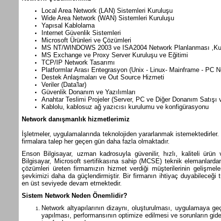
Local Area Network (LAN) Sistemleri Kuruluşu
Wide Area Network (WAN) Sistemleri Kuruluşu
Yapısal Kablolama
Internet Güvenlik Sistemleri
Microsoft Ürünleri ve Çözümleri
MS NT/WINDOWS 2003 ve ISA2004 Network Planlanması ,Kuru
MS Exchange ve Proxy Server Kuruluşu ve Eğitimi
TCP/IP Network Tasarımı
Platformlar Arası Entegrasyon (Unix - Linux- Mainframe - PC N
Destek Anlaşmaları ve Out Source Hizmeti
Veriler (Data'lar)
Güvenlik Donanım ve Yazılımları
Anahtar Teslimi Projeler (Server, PC ve Diğer Donanım Satışı 
Kablolu, kablosuz ağ yazıcısı kurulumu ve konfigürasyonu
Network danışmanlık hizmetlerimiz
İşletmeler, uygulamalarında teknolojiden yararlanmak istemektedirler
firmalara talep her geçen gün daha fazla olmaktadır.
Enson Bilgisayar, uzman kadrosuyla güvenilir, hızlı, kaliteli ürün
Bilgisayar, Microsoft sertifikasına sahip (MCSE) teknik elemanlarda
çözümleri üreten firmamızın hizmet verdiği müşterilerinin gelişmel
şevkimizi daha da güçlendirmiştir. Bir firmanın ihtiyaç duyabileceği 
en üst seviyede devam etmektedir.
Sistem Network Neden Önemlidir?
Network altyapılarının dizaynı, oluşturulması, uygulamaya geç
yapılması, performansının optimize edilmesi ve sorunların gide