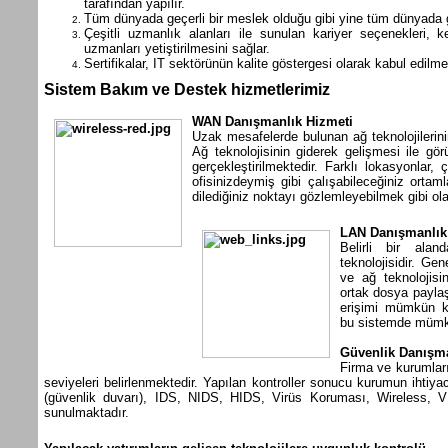
tarafından yapılır.
Tüm dünyada geçerli bir meslek olduğu gibi yine tüm dünyada ge
Çeşitli uzmanlık alanları ile sunulan kariyer seçenekleri, ke
uzmanları yetiştirilmesini sağlar.
Sertifikalar, IT sektörünün kalite göstergesi olarak kabul edilme
Sistem Bakım ve Destek hizmetlerimiz
WAN Danışmanlık Hizmeti
Uzak mesafelerde bulunan ağ teknolojilerinin
Ağ teknolojisinin giderek gelişmesi ile gör
gerçekleştirilmektedir. Farklı lokasyonlar, çe
ofisinizdeymiş gibi çalışabileceğiniz orta
dilediğiniz noktayı gözlemleyebilmek gibi ol
LAN Danışmanlık
Belirli bir ala
teknolojisidir. Ge
ve ağ teknolojisin
ortak dosya paylaş
erişimi mümkün kı
bu sistemde mümk
Güvenlik Danışma
Firma ve kurumları
seviyeleri belirlenmektedir. Yapılan kontroller sonucu kurumun ihtiy
(güvenlik duvarı), IDS, NIDS, HIDS, Virüs Koruması, Wireless, VPN
sunulmaktadır.