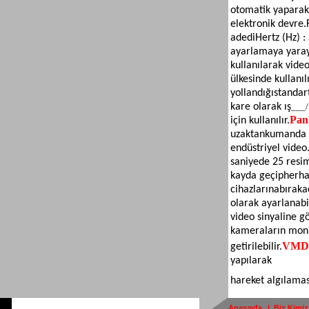
otomatik yaparak 
elektronik devre.
adedi
Hertz (Hz) :
ayarlamaya yara
kullanılarak video
ülkesinde kullanılı
yollandığı
standart
kare olarak ış
___/
Pan 
için kullanılır.
uzaktan
kumanda e
endüstriyel video.
saniyede 25 resi
kayda geçip
herha
cihazlarına
bıraka
olarak ayarlanabi
video sinyaline gö
kameraların moni
VM
getirilebilir.
yapılarak
hareket algılamas
Anasayfa
|
Biz Kimiz