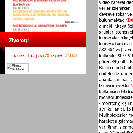
video hareket de
BATARYA
09.09.2011
yerler izlenirken
NOTEBOOK EKRAN ADAPTÖR VE
BATARYALARI ORJINAL VE MUADİL
devreye sokar ve 
STOKLARDA.....
Du
bulunmaktadır
Devamı...
NOTEBOOK & MONİTÖR TAMİRİ
alınabilir.
Kayıt öz
09.09.2011
GARANTİSİ BİTMİŞ MONİTÖR VE
grupları
istenen e
NOTEBOOK TAMİRİ YAPILIR....
kameraların kayd
Devamı...
BARİYER
kamera tam ekran
09.09.2011
GENİUS 45 & 90 DERECE AÇILIR
3X3 4X4 vs ) izlene
(OTOPARK) BARİYER ....
1
78
241125
kullanılır. SES
SİST
Online :
Bugün :
Toplam :
Devamı...
İSTANBUL BİLGİSAYAR & GÜVENLİK
göre
değişebilir. 
SİSTEMLERİ
Bu durumda binle
09.09.2011
BİLGİSAYAR & GÜVENLİKTE FARKI
ünitelerde kamer
YAŞAYIN.... 0224 220 05 58(PBX)
Devamı...
anahtarlanması , g
M
bir ayrım yoktur
kullanıcının
Matrix
monitöründe
sist
4
monitör çıkışlı 
ayrı kullanıcı, 16
Multiplexerler mo
hareket algılaman
varlığının izlenme