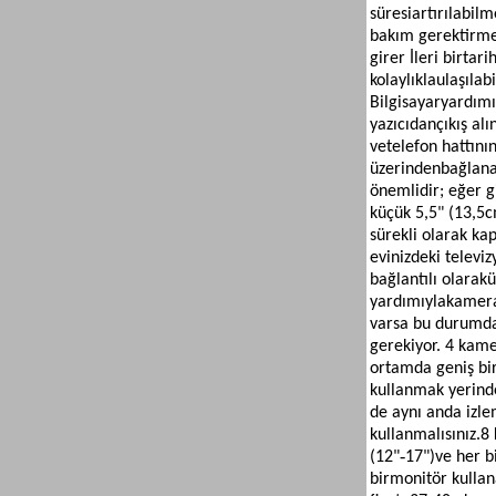
süresi
artırılabilm
bakım gerektirm
girer İleri bir
tari
kolaylıkla
ulaşılabi
Bilgisayar
yardımı
yazıcıdan
çıkış al
ve
telefon hattını
üzerinden
bağlana
önemlidir; eğer gi
küçük 5,5" (13,5c
sürekli olarak ka
evinizdeki televi
bağlantılı olarak
ü
yardımıyla
kamera
varsa bu durumda 
gerekiyor. 4 kame
ortamda geniş bir 
kullanmak yerinde
de aynı anda izl
kullanmalısınız.
8 
(12"‐17")
ve her b
bir
monitör kullan