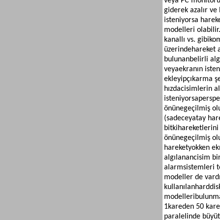
veya PC monitörün
giderek azalır ve
isteniyorsa harek
modelleri olabilir
kanallı vs. gibi
kom
üzerinde
hareket a
bulunan
belirli a
veya
ekranın isten
ekleyip
çıkarma şek
hızda
cisimlerin a
isteniyorsa
perspe
önüne
geçilmiş ol
(sadece
yatay har
bitki
hareketlerini
önüne
geçilmiş ol
hareket
yokken ek
algılanan
cisim bi
alarm
sistemleri t
modeller de vardı
kullanılan
harddis
modelleri
bulunma
1
kareden 50 karey
paralelinde büyüt