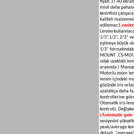
fiyatı 37‐40 ekran
misli daha pahal
kesintisiz çalışac
kaliteli malzemel
Lensler
edilemez.
Lensler
kullanılac
1/3”,
1/2”, 2/3” v
eşit
veya büyük olm
1/3” formatındaki
MOUNT ,CS‐MOUNT 
odak uzaklıklı le
arasında.) Manuel
Motorlu zoom lens
lensin içindeki mo
gözünde iris orta
azaldıkça daha faz
kontrollerine göre
Otomatik iris len
kontrolü. Değişken
(Automatic gain 
seviyesini yüksel
peak/average kont
detaylı, "average