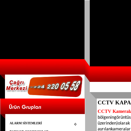
CCTV KAPA
CCTV Kamerala
bölgenin
görüntüs
üzerinden)
olarak
ALARM SİSTEMLERİ
ayrılan
kameraları