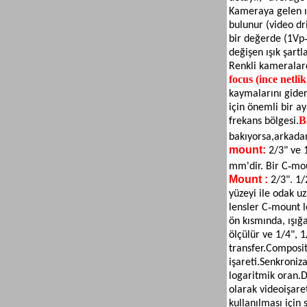
Kameraya gelen ış
bulunur (video dr
bir değerde (1Vp‐
değişen ışık şart
Renkli kameralar
focus (ince netlik
kaymalarını gider
için önemli bir ay
B
frekans bölgesi.
bakıyorsa,
arkadan
mount:
2/3" ve 
mm'dir. Bir C‐mo
Mount :
2/3". 1/
yüzeyi ile odak u
lensler C‐mount 
ön kısmında, ışığ
ölçülür ve 1/4", 1/
transfer.
Composite
işareti.
Senkroniza
logaritmik oran.
D
olarak video
işare
kullanılması için