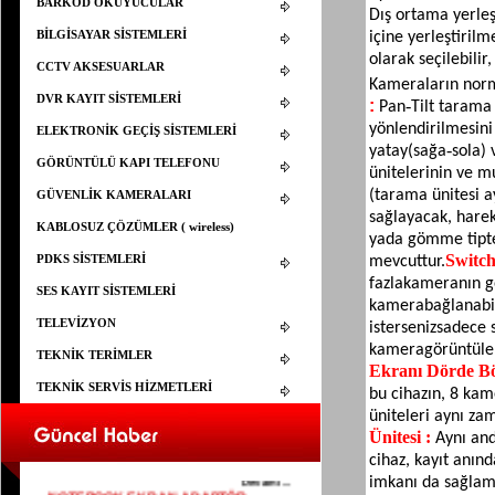
BARKOD OKUYUCULAR
Dış ortama yerleş
BİLGİSAYAR SİSTEMLERİ
içine yerleştirilm
olarak seçilebilir
CCTV AKSESUARLAR
Kameraların norma
DVR KAYIT SİSTEMLERİ
:
Pan‐Tilt tarama 
yönlendirilmesini
ELEKTRONİK GEÇİŞ SİSTEMLERİ
yatay(sağa‐sola) 
GÖRÜNTÜLÜ KAPI TELEFONU
ünitelerinin ve m
(tarama ünitesi 
GÜVENLİK KAMERALARI
sağlayacak, harek
KABLOSUZ ÇÖZÜMLER ( wireless)
yada gömme tipte 
Switch
PDKS SİSTEMLERİ
mevcuttur.
fazla
kameranın gö
SES KAYIT SİSTEMLERİ
kamera
bağlanabi
TELEVİZYON
isterseniz
sadece s
kamera
görüntüler
TEKNİK TERİMLER
Ekranı Dörde Bö
TEKNİK SERVİS HİZMETLERİ
bu cihazın, 8 kam
üniteleri aynı za
ELEMAN ARANIYOR
Ünitesi :
Aynı an
25.03.2015
YAPISAL KABLOLAMA İÇİN ELEMAN
cihaz, kayıt anın
ARANIYOR
Devamı...
imkanı da sağlam
NOTEBOOK EKRAN ADAPTÖR