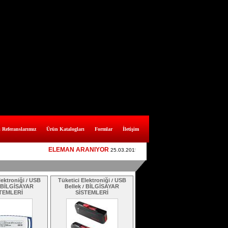
 Referanslarımız
Ürün Katalogları
Formlar
İletişim
ELEMAN ARANIYOR
YAPISAL KABLOLAMA İÇİN ELEM
25.03.2015
lektroniği
USB
Tüketici Elektroniği
USB
/
/
BİLGİSAYAR
Bellek
BİLGİSAYAR
/
TEMLERİ
SİSTEMLERİ