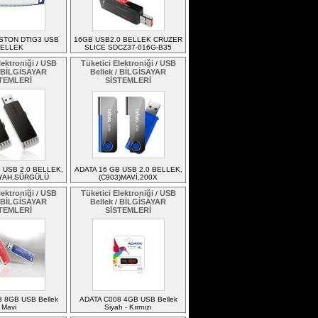
STON DTIG3 USB
16GB USB2.0 BELLEK CRUZER
ELLEK
SLICE SDCZ37-016G-B35
lektroniği
USB
Tüketici Elektroniği
USB
/
/
BİLGİSAYAR
Bellek
BİLGİSAYAR
/
TEMLERİ
SİSTEMLERİ
 USB 2.0 BELLEK,
ADATA 16 GB USB 2.0 BELLEK,
İYAH,SÜRGÜLÜ
(C903)MAVİ,200X
lektroniği
USB
Tüketici Elektroniği
USB
/
/
BİLGİSAYAR
Bellek
BİLGİSAYAR
/
TEMLERİ
SİSTEMLERİ
 8GB USB Bellek
ADATA C008 4GB USB Bellek
Mavi
Siyah - Kırmızı