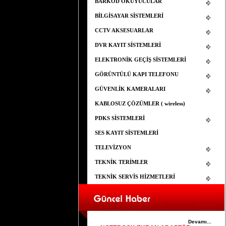
BARKOD OKUYUCULAR
BİLGİSAYAR SİSTEMLERİ
CCTV AKSESUARLAR
DVR KAYIT SİSTEMLERİ
ELEKTRONİK GEÇİŞ SİSTEMLERİ
GÖRÜNTÜLÜ KAPI TELEFONU
GÜVENLİK KAMERALARI
KABLOSUZ ÇÖZÜMLER ( wireless)
PDKS SİSTEMLERİ
SES KAYIT SİSTEMLERİ
TELEVİZYON
TEKNİK TERİMLER
TEKNİK SERVİS HİZMETLERİ
ELEMAN ARANIYOR
25.03.2015
YAPISAL KABLOLAMA İÇİN ELEMAN
ARANIYOR
Devamı...