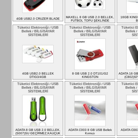
MAXELL 8 GB USB 2.0 BELLEK,
16GB KING
4GB USB2.0 CRUZER BLADE
FUTBOL TOPU ŞEKLİNDE
B
Tüketici Elektroniği
USB
Tüketici Elektroniği
USB
Tüketici E
/
/
Bellek
BİLGİSAYAR
Bellek
BİLGİSAYAR
Bellek
/
/
/
SİSTEMLERİ
SİSTEMLERİ
SİS
4GB USB2.0 BELLEK
8 GB USB 2.0 DT101/G2
ADATA 16 GB
DTIG3/4GB
KINGSTON
(C802)S
Tüketici Elektroniği
USB
Tüketici Elektroniği
USB
Tüketici E
/
/
Bellek
BİLGİSAYAR
Bellek
BİLGİSAYAR
Bellek
/
/
/
SİSTEMLERİ
SİSTEMLERİ
SİS
ADATA 8 GB USB 2.0 BELLEK,
ADATA C003 8 GB USB Bellek
ADATA C003
(S007)SU GEÇİRMEZ,KAUÇUK
Kırmızı