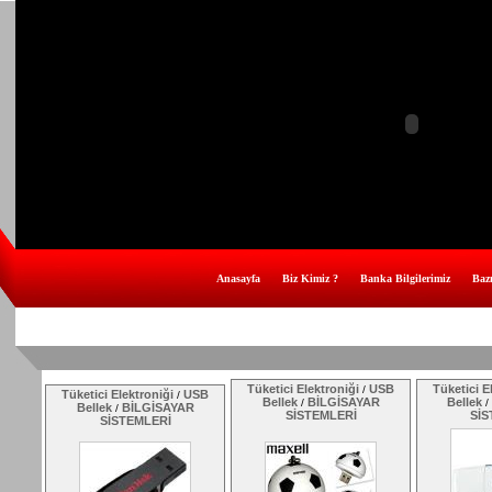
Anasayfa
Biz Kimiz ?
Banka Bilgilerimiz
Bazı
Tüketici Elektroniği
USB
Tüketici E
/
Tüketici Elektroniği
USB
/
Bellek
BİLGİSAYAR
Bellek
/
/
Bellek
BİLGİSAYAR
/
SİSTEMLERİ
SİS
SİSTEMLERİ