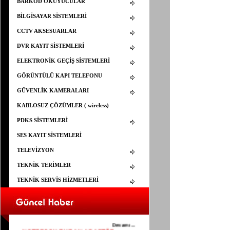
BARKOD OKUYUCULAR
BİLGİSAYAR SİSTEMLERİ
CCTV AKSESUARLAR
DVR KAYIT SİSTEMLERİ
ELEKTRONİK GEÇİŞ SİSTEMLERİ
GÖRÜNTÜLÜ KAPI TELEFONU
GÜVENLİK KAMERALARI
KABLOSUZ ÇÖZÜMLER ( wireless)
PDKS SİSTEMLERİ
SES KAYIT SİSTEMLERİ
TELEVİZYON
TEKNİK TERİMLER
TEKNİK SERVİS HİZMETLERİ
ELEMAN ARANIYOR
25.03.2015
YAPISAL KABLOLAMA İÇİN ELEMAN
ARANIYOR
Devamı...
NOTEBOOK EKRAN ADAPTÖR