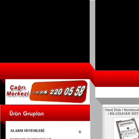
Hard Disk
Notebook
/
BİLGİSAYAR SİS
/
ALARM SİSTEMLERİ