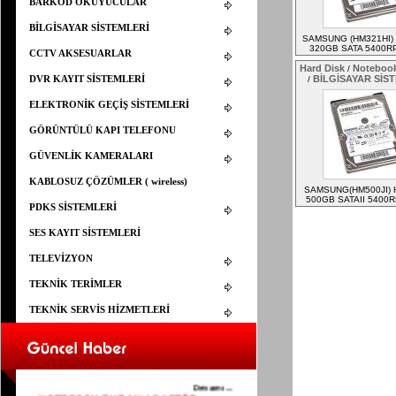
BARKOD OKUYUCULAR
BİLGİSAYAR SİSTEMLERİ
SAMSUNG (HM321HI) 
320GB SATA 5400R
CCTV AKSESUARLAR
Hard Disk
Notebook
/
DVR KAYIT SİSTEMLERİ
BİLGİSAYAR SİS
/
ELEKTRONİK GEÇİŞ SİSTEMLERİ
GÖRÜNTÜLÜ KAPI TELEFONU
GÜVENLİK KAMERALARI
KABLOSUZ ÇÖZÜMLER ( wireless)
SAMSUNG(HM500JI) H
500GB SATAII 5400
PDKS SİSTEMLERİ
SES KAYIT SİSTEMLERİ
TELEVİZYON
TEKNİK TERİMLER
TEKNİK SERVİS HİZMETLERİ
ELEMAN ARANIYOR
25.03.2015
YAPISAL KABLOLAMA İÇİN ELEMAN
ARANIYOR
Devamı...
NOTEBOOK EKRAN ADAPTÖR