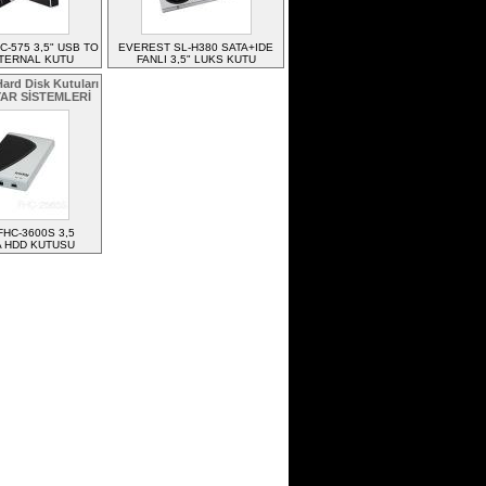
-575 3,5" USB TO
EVEREST SL-H380 SATA+IDE
XTERNAL KUTU
FANLI 3,5" LUKS KUTU
ard Disk Kutuları
YAR SİSTEMLERİ
FHC-3600S 3,5
A HDD KUTUSU