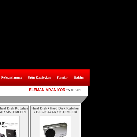
 Referanslarımız
Ürün Katalogları
Formlar
İletişim
ELEMAN ARANIYOR
YAPISAL KABLOLAMA İÇİN ELEM
25.03.2015
ard Disk Kutuları
Hard Disk
Hard Disk Kutuları
/
YAR SİSTEMLERİ
BİLGİSAYAR SİSTEMLERİ
/