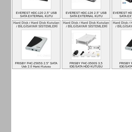
EVEREST HDC-120 2,5" USB
EVEREST HDC-126 2,5" USB
EVEREST HDC
SATA EXTERNAL KUTU
SATA EXTERNAL KUTU
SATA E
Hard Disk
Hard Disk Kutuları
Hard Disk
Hard Disk Kutuları
Hard Disk
H
/
/
/
BİLGİSAYAR SİSTEMLERİ
BİLGİSAYAR SİSTEMLERİ
BİLGİSA
/
/
/
FRISBY FHC-2565S 2.5" SATA
FRISBY FHC-3500S 3,5
FRISBY 
Usb 2.0 Harici Kutusu
IDE/SATA HDD KUTUSU
IDE/SAT