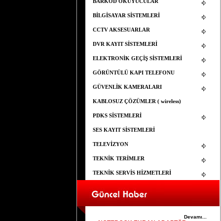
BARKOD OKUYUCULAR
BİLGİSAYAR SİSTEMLERİ
CCTV AKSESUARLAR
DVR KAYIT SİSTEMLERİ
ELEKTRONİK GEÇİŞ SİSTEMLERİ
GÖRÜNTÜLÜ KAPI TELEFONU
GÜVENLİK KAMERALARI
KABLOSUZ ÇÖZÜMLER ( wireless)
PDKS SİSTEMLERİ
SES KAYIT SİSTEMLERİ
TELEVİZYON
TEKNİK TERİMLER
TEKNİK SERVİS HİZMETLERİ
ELEMAN ARANIYOR
25.03.2015
YAPISAL KABLOLAMA İÇİN ELEMAN
ARANIYOR
Devamı...